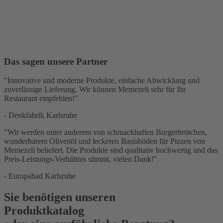
Neben unvergesslichen Theatermomenten erwarten dank unserer
Partnerschaft Besuchern im K2 köstliche Snacks und erfrischende
Drinks – die perfekte Begleitung für einen genussvollen Abend.
Siehe mehr
Das sagen unsere Partner
"Innovative und moderne Produkte, einfache Abwicklung und
zuverlässige Lieferung. Wir können Memezeli sehr für Ihr
Restaurant empfehlen!"
- Denkfabrik Karlsruhe
"Wir werden unter anderem von schmackhaften Burgerbrötchen,
wunderbarem Olivenöl und leckeren Basisböden für Pizzen von
Memezeli beliefert. Die Produkte sind qualitativ hochwertig und das
Preis-Leistungs-Verhältnis stimmt, vielen Dank!"
- Europabad Karlsruhe
Sie benötigen unseren
Produktkatalog