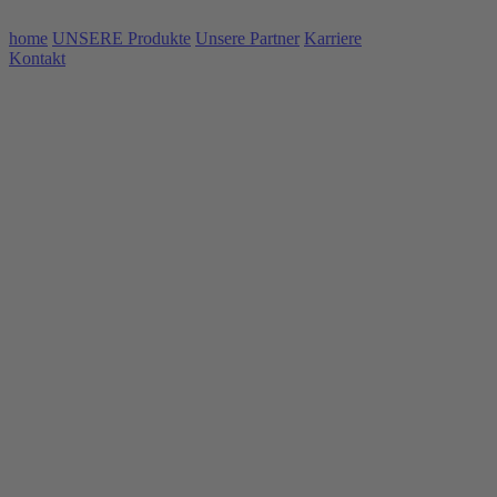
home
UNSERE Produkte
Unsere Partner
Karriere
Kontakt
Unsere Partner in der
Gastronomie
Partnerschaften sind unsere Stärke bei Memezeli. Gemeinsam mit
Gastronomiebetrieben entwickeln wir innovative Lösungen und
optimieren Abläufe für einzigartige Erlebnisse. Sie wollen mehr über
unsere Partnerschaften und unser Konzept erfahren? Dann melden
Sie sich gerne direkt bei uns.
Anrufen
E-Mail
So definieren wir
Partnerschaft